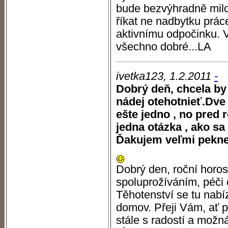
bude bezvýhradně milo
říkat ne nadbytku prá
aktivnímu odpočinku. 
všechno dobré...LA
ivetka123, 1.2.2011
-
Dobrý deň, chcela by
nádej otehotnieť.Dve
ešte jedno , no pred 
jedna otázka , ako sa
Ďakujem veľmi pekne
Dobrý den, roční horos
spoluprožíváním, péči
Těhotenství se tu nabíz
domov. Přeji Vám, ať 
stále s radostí a možn