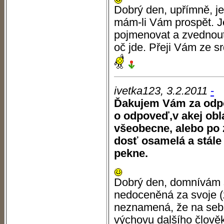
Dobrý den, upřímně, je 
mám-li Vám prospět. Je
pojmenovat a zvednout,
oč jde. Přeji Vám ze s
ivetka123, 3.2.2011
-
Ďakujem Vám za odp
o odpoveď,v akej obla
všeobecne, alebo po 
dosť osamelá a stál
pekne.
Dobrý den, domnívám s
nedoceněná za svoje (
neznamená, že na seb
výchovu dalšího člověk