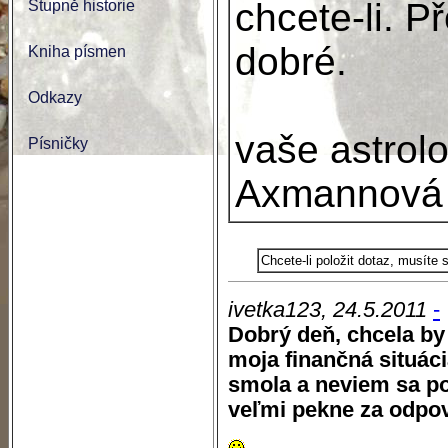
chcete-li. P
Stupně historie
dobré.
Kniha písmen
Odkazy
vaše astrol
Písničky
Axmannová
Chcete-li položit dotaz, musíte
ivetka123, 24.5.2011
-
Dobrý deň, chcela by 
moja finančná situác
smola a neviem sa p
veľmi pekne za odpo