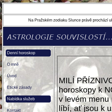
Na Pražském zodiaku Slunce právě prochází ul
Denní horoskop
O mně
Úvod
MILÍ PŘÍZNIV
Etické zásady
horoskopy k N
v levém menu 
Nabídka služeb
líbí, ať jsou k u
Kontakt