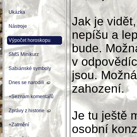
Ukázka
Jak je vidět
Nástroje
nepíšu a lep
Výpočet horoskopu
bude. Možná
SMS Minikurz
v odpovědích
Sabiánské symboly
jsou. Možná
Dnes se narodili
zahození.
+Seznam komentářů
Zprávy z historie
Je tu ještě
+Zatmění
osobní konzu