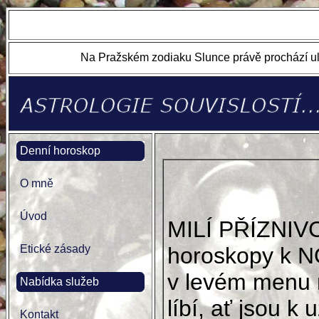
Na Pražském zodiaku Slunce právě prochází ul
Denní horoskop
O mně
Úvod
MILÍ PŘÍZNIV
Etické zásady
horoskopy k N
v levém menu 
Nabídka služeb
líbí, ať jsou k u
Kontakt