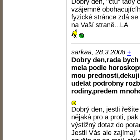
Dobrý den, "čtu" tady
vzájemně obohacujícího
fyzické stránce zdá se
na Vaší straně...LA
sarkaa, 28.3.2008
+
Dobry den,rada bych 
mela podle horoskopu
mou prednosti,dekuji,
udelat podrobny rozbo
rodiny,predem mnohok
Dobrý den, jestli řešít
nějaká pro a proti, p
výstižný dotaz do pora
Jestli Vás ale zajímaj