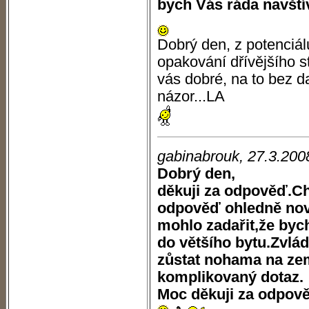
bych Vás ráda navštív
Dobrý den, z potenciá
opakování dřívějšího st
vás dobré, na to bez d
názor...LA
gabinabrouk, 27.3.200
Dobrý den,
děkuji za odpověď.Ch
odpověď ohledně no
mohlo zadařit,že byc
do většího bytu.Zvl
zůstat nohama na ze
komplikovaný dotaz.
Moc děkuji za odpov