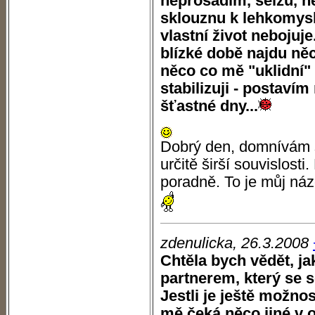
neprosadím, selžu, n
sklouznu k lehkomysln
vlastní život nebojuje
blízké době najdu ně
něco co mě "uklidní"
stabilizuji - postaví
šťastné dny...
Dobrý den, domnívám s
určitě širší souvislost
poradně. To je můj náz
zdenulicka, 26.3.2008
Chtěla bych vědět, ja
partnerem, který se s
Jestli je ještě možno
mě čeká něco jiné v o