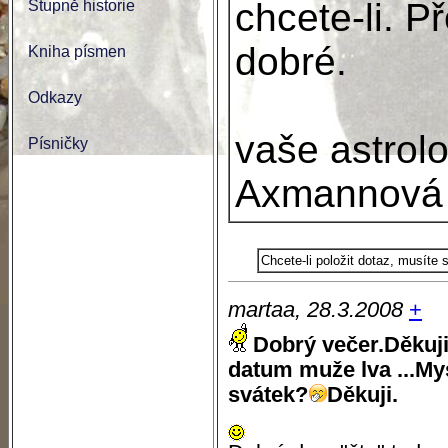
chcete-li. P
Stupně historie
dobré.
Kniha písmen
Odkazy
vaše astrol
Písničky
Axmannová
Chcete-li položit dotaz, musíte
martaa, 28.3.2008
+
Dobrý večer.Děkuji
datum muže lva ...Mys
svátek?
Děkuji.