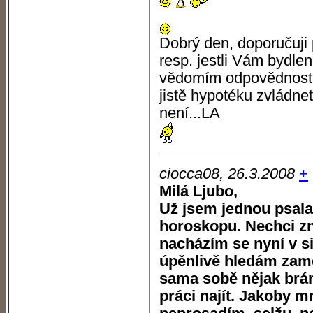
Dobrý den, doporučuji
resp. jestli Vám bydle
vědomím odpovědnosti 
jistě hypotéku zvládne
není...LA
ciocca08, 26.3.2008
+
Milá Ljubo,
Už jsem jednou psal
horoskopu. Nechci zne
nacházím se nyní v s
úpěnlivě hledám zamě
sama sobě nějak br
práci najít. Jakoby m