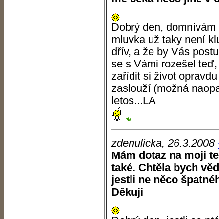
Dobrý den, domnívám se
mluvka už taky není klu
dřív, a že by Vás post
se s Vámi rozešel teď,
zařídit si život oprav
zaslouží (možná naopak 
letos...LA
zdenulicka, 26.3.2008
Mám dotaz na moji te
také. Chtěla bych věd
jestli ne něco špatné
Děkuji