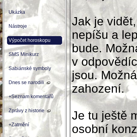
Ukázka
Jak je vidět
Nástroje
nepíšu a lep
Výpočet horoskopu
bude. Možná
SMS Minikurz
v odpovědích
Sabiánské symboly
jsou. Možná
Dnes se narodili
zahození.
+Seznam komentářů
Zprávy z historie
Je tu ještě
+Zatmění
osobní konzu