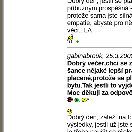
Dobrý den, jestli se p
příbuzným prospěšná -
protože sama jste siln
empatie, abyste pro ně
věci...LA
gabinabrouk, 25.3.200
Dobrý večer,chci se z
šance nějaké lepší pr
placené,protože se pl
bytu.Tak jestli to vyjd
Moc děkuji za odpov
Dobrý den, záleží na t
výsledky, jestli už jste 