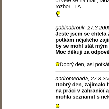
ozvěte se na mail, rád
rozbor...LA
gabinabrouk, 27.3.200
Ještě jsem se chtěla z
potkám nějakého zaj
by se mohl stát mým 
Moc děkuji za odpově
Dobrý den, asi potká
andromedada, 27.3.20
Dobrý den, zajímalo 
na práci v zahraničí a
mohla seznámit s něký