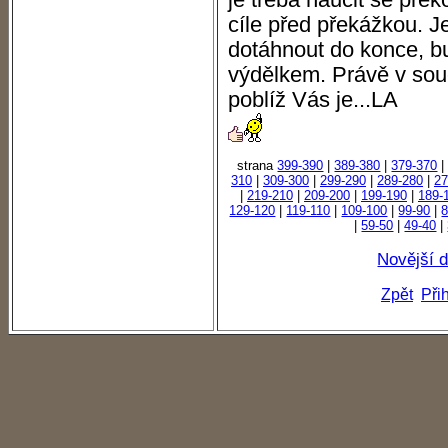
je třeba naučit se př
cíle před překážkou. Je
dotáhnout do konce, bu
výdělkem. Právě v sou
poblíž Vás je...LA
strana
399-390
|
389-380
|
379-370
310
|
309-300
|
299-290
|
289-280
|
27
|
219-210
|
209-200
|
199-190
|
189-
129-120
|
119-110
|
109-100
|
99-90
|
8
|
59-50
|
49-40
|
Novější 
Zpět
Při