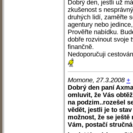
Dobrý den, jestli už m
zkušenost s nesprávn
druhých lidí, zaměřte 
agentury nebo jedince,
Prověřte nabídku. Bud
dobře rozvinout svoje t
finančně.
Nedoporučuji cestován
Momone, 27.3.2008
+
Dobrý den paní Axma
omluvit, že Vás obtě
na podzim..rozešel s
vědět, jestli je to st
možnost, že se ještě
Vám, postačí stručná