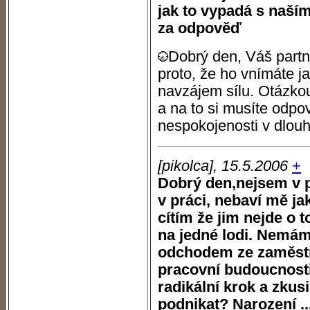
jak to vypadá s naší
za odpověď
Dobrý den, Váš part
proto, že ho vnímáte 
navzájem sílu. Otázkou
a na to si musíte odpo
nespokojenosti v dlouh
[pikolca], 15.5.2006
+
Dobrý den,nejsem v 
v práci, nebaví mě ja
cítím že jim nejde o 
na jedné lodi. Nemám 
odchodem ze zaměstná
pracovní budoucnosti
radikální krok a zkusi
podnikat? Narození ..