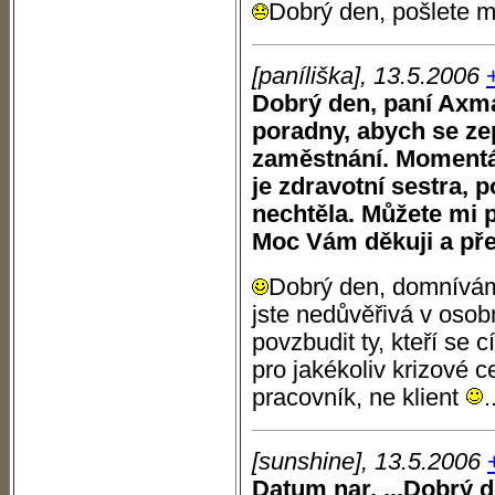
Dobrý den, pošlete m
[paníliška], 13.5.2006
Dobrý den, paní Axm
poradny, abych se ze
zaměstnání. Momentá
je zdravotní sestra, p
nechtěla. Můžete mi 
Moc Vám děkuji a pře
Dobrý den, domnívám 
jste nedůvěřivá v osob
povzbudit ty, kteří se c
pro jakékoliv krizové 
pracovník, ne klient
.
[sunshine], 13.5.2006
Datum nar. ...Dobrý 