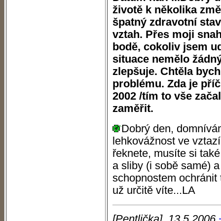
životě k několika zm
špatný zdravotní stav
vztah. Přes moji sna
bodě, cokoliv jsem u
situace nemělo žádný
zlepšuje. Chtěla bych
problému. Zda je pří
2002 /tím to vše zača
zaměřit.
Dobrý den, domnívám 
lehkovážnost ve vztazí
řeknete, musíte si také
a sliby (i sobě samé) 
schopnostem ochránit t
už určitě víte...LA
[Pentlička], 13.5.2006