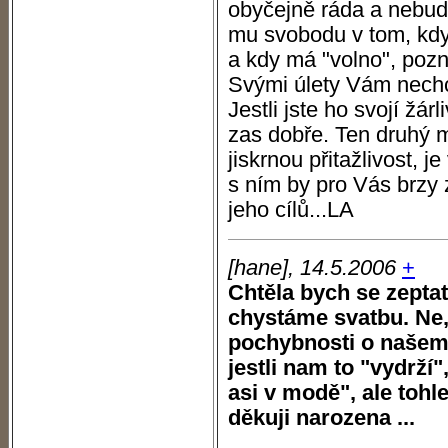
obyčejně ráda a nebudet
mu svobodu v tom, kdy 
a kdy má "volno", pozn
Svými úlety Vám nechce 
Jestli jste ho svojí žár
zas dobře. Ten druhý m
jiskrnou přitažlivost, 
s ním by pro Vás brzy
jeho cílů...LA
[hane], 14.5.2006
+
Chtěla bych se zeptat
chystáme svatbu. Ne,
pochybnosti o našem 
jestli nam to "vydrží"
asi v modě", ale tohl
děkuji narozena ...