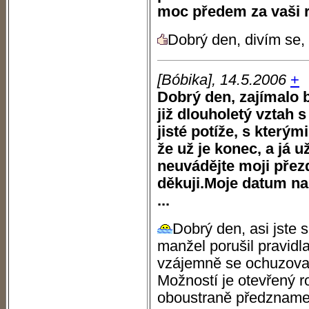
moc předem za vaši 
Dobrý den, divím se,
[Bóbika], 14.5.2006
+
Dobrý den, zajímalo 
již dlouholetý vztah
jisté potíže, s který
že už je konec, a já u
neuvádějte moji přezd
děkuji.Moje datum na
...
Dobrý den, asi jste s
manžel porušil pravidl
vzájemně se ochuzovat 
Možností je otevřený r
oboustraně předzname