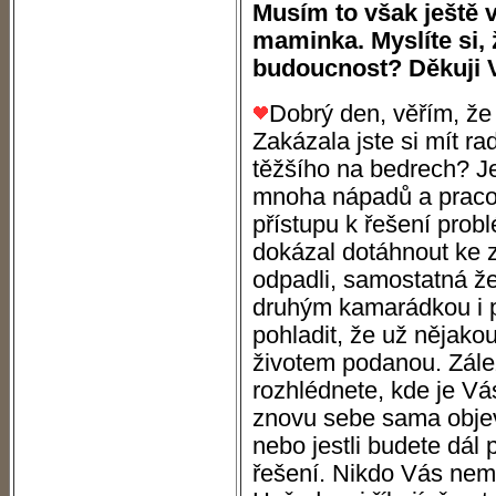
Musím to však ještě v
maminka. Myslíte si,
budoucnost? Děkuji
Dobrý den, věřím, že 
Zakázala jste si mít ra
těžšího na bedrech? Je
mnoha nápadů a pracov
přístupu k řešení probl
dokázal dotáhnout ke z
odpadli, samostatná že
druhým kamarádkou i p
pohladit, že už nějako
životem podanou. Záleží
rozhlédnete, kde je Vás
znovu sebe sama objev
nebo jestli budete dál
řešení. Nikdo Vás nemů