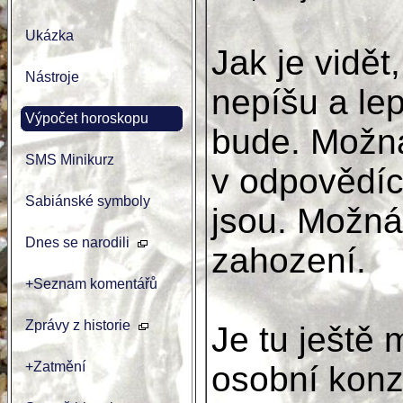
Ukázka
Jak je vidět
Nástroje
nepíšu a lep
Výpočet horoskopu
bude. Možná
SMS Minikurz
v odpovědích
Sabiánské symboly
jsou. Možná
Dnes se narodili
zahození.
+Seznam komentářů
Zprávy z historie
Je tu ještě
+Zatmění
osobní konzu