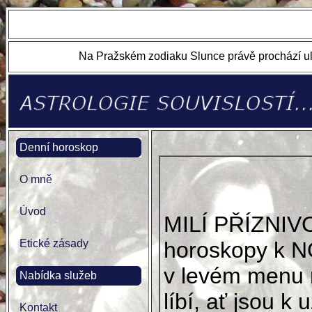
Na Pražském zodiaku Slunce právě prochází ul
Denní horoskop
O mně
Úvod
MILÍ PŘÍZNIV
Etické zásady
horoskopy k N
v levém menu 
Nabídka služeb
líbí, ať jsou k u
Kontakt