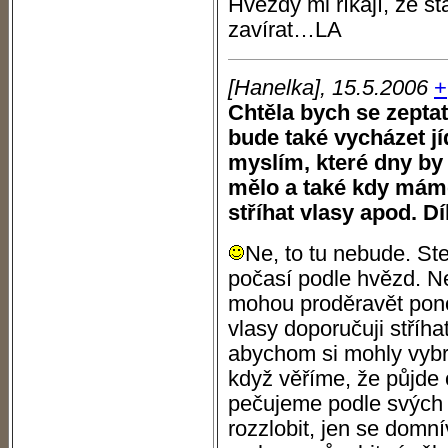
Hvězdy mi říkají, že st
zavírat…LA
[Hanelka], 15.5.2006
+
Chtěla bych se zeptat,
bude také vycházet jí
myslím, které dny by
mělo a také kdy máme 
stříhat vlasy apod. D
Ne, to tu nebude. St
počasí podle hvězd. Ne
mohou proděravět pono
vlasy doporučuji stříh
abychom si mohly vybra
když věříme, že půjde 
pečujeme podle svých
rozzlobit, jen se domn