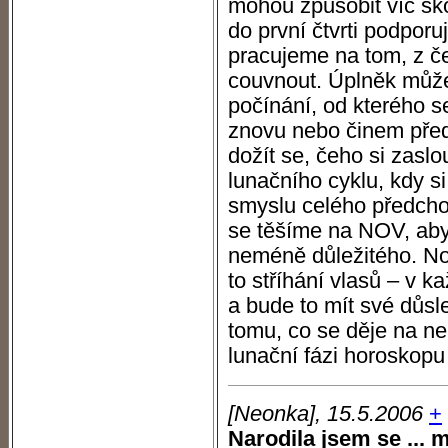
mohou způsobit víc šk
do první čtvrti podpor
pracujeme na tom, z 
couvnout. Úplněk může
počínání, od kterého s
znovu nebo činem před
dožít se, čeho si zasl
lunačního cyklu, kdy 
smyslu celého předcho
se těšíme na NOV, aby
neméně důležitého. No 
to stříhání vlasů – v 
a bude to mít své důsl
tomu, co se děje na ne
lunační fázi horosko
[Neonka], 15.5.2006
+
Narodila jsem se ... m