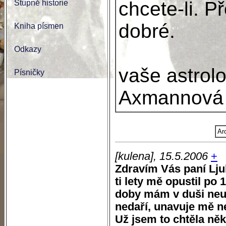
chcete-li. P
Stupně historie
dobré.
Kniha písmen
Odkazy
vaše astrol
Písničky
Axmannová
Ar
[kulena], 15.5.2006
+
Zdravím Vás paní Ljub
ti lety mě opustil po 
doby mám v duši neuv
nedaří, unavuje mě n
Už jsem to chtěla něko