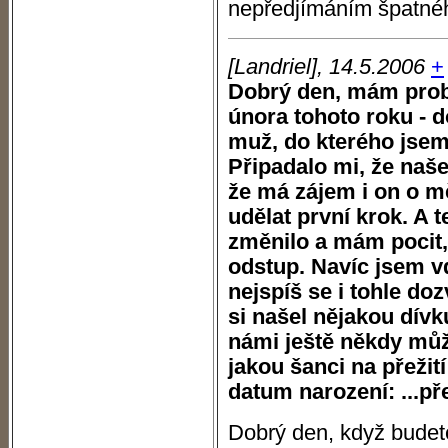
nepředjímáním špatné
[Landriel], 14.5.2006
+
Dobrý den, mám probl
února tohoto roku - 
muž, do kterého jsem
Připadalo mi, že naš
že má zájem i on o m
udělat první krok. A 
změnilo a mám pocit, 
odstup. Navíc jsem 
nejspíš se i tohle doz
si našel nějakou dívk
námi ještě někdy může
jakou šanci na přeži
datum narození: ...p
Dobrý den, když budet