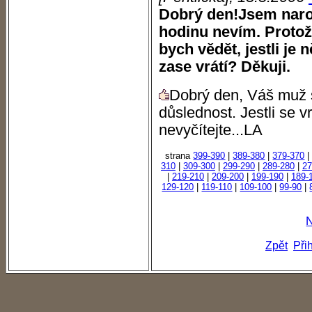
Dobrý den!Jsem naroze
hodinu nevím. Protož
bych vědět, jestli je 
zase vrátí? Děkuji.
Dobrý den, Váš muž s
důslednost. Jestli se v
nevyčítejte...LA
strana
399-390
|
389-380
|
379-370
310
|
309-300
|
299-290
|
289-280
|
27
|
219-210
|
209-200
|
199-190
|
189-
129-120
|
119-110
|
109-100
|
99-90
|
N
Zpět
Při