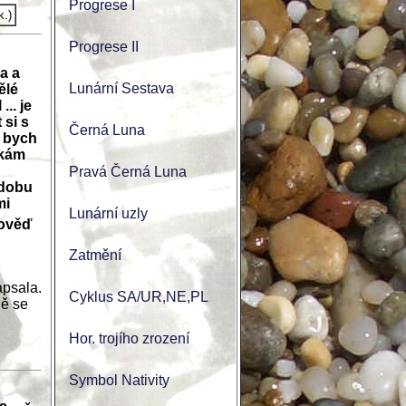
Progrese I
k.)
Progrese II
a a
Lunární Sestava
ělé
.. je
 si s
Černá Luna
a bych
tkám
Pravá Černá Luna
 dobu
mi
Lunární uzly
ověď
Zatmění
apsala.
Cyklus SA/UR,NE,PL
ě se
Hor. trojího zrození
Symbol Nativity