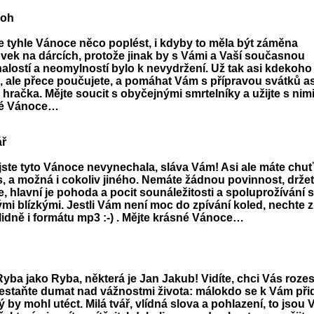
roh
e tyhle Vánoce něco poplést, i kdyby to měla být záměna
vek na dárcích, protože jinak by s Vámi a Vaší současnou
alostí a neomylností bylo k nevydržení. Už tak asi kdekoho
ě, ale přece poučujete, a pomáhat Vám s přípravou svátků as
hračka. Mějte soucit s obyčejnými smrtelníky a užijte s nim
né Vánoce…
ř
 jste tyto Vánoce nevynechala, sláva Vám! Asi ale máte chuť
s, a možná i cokoliv jiného. Nemáte žádnou povinnost, držet
e, hlavní je pohoda a pocit sounáležitosti a spoluprožívání 
mi blízkými. Jestli Vám není moc do zpívání koled, nechte z
klidně i formátu mp3 :-) . Mějte krásné Vánoce…
Ryba jako Ryba, některá je Jan Jakub! Vidíte, chci Vás roze
Přestaňte dumat nad vážnostmi života: málokdo se k Vám přid
by mohl utéct. Milá tvář, vlídná slova a pohlazení, to jsou 