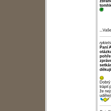
zbraně
tomhl
...Va
rykiel
Paní A
otázku
pohře
zpráv
setká
děkuji
Dobrý 
trápit
že nej
udělej