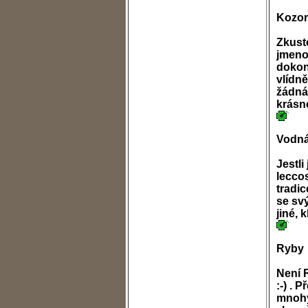
Kozo
Zkust
jmeno
dokon
vlídn
žádná 
krás
Vodná
Jestli
lecco
tradic
se svý
jiné, 
Ryby
Není 
:-) . 
mnohý 