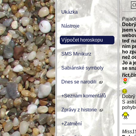
Ch
Ukázka
Paja0
Dobrý
Nástroje
jsem 
webovk
Výpočet horoskopu
teď na
nim pr
ho zpá
SMS Minikurz
než o
Jo a 
Sabiánské symboly
se sn
říct,č
Dnes se narodili
+Seznam komentářů
Dobrý 
S ast
pohybu
Zprávy z historie
+Zatmění
Miss1