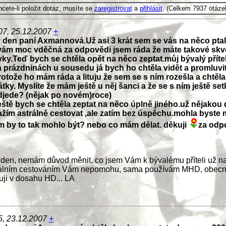
cete-li položit dotaz, musíte se
zaregistrovat
a
přihlásit
. (Celkem 7937 otáze
07, 25.12.2007
+
 den paní Axmannová.Už asi 3 krát sem se vás na něco ptal
vám moc vděčná za odpovědi jsem ráda že máte takové skv
y.Teď bych se chtěla opět na něco zeptat.můj bývalý přítel .
 prázdninách u sousedu já bych ho chtěla vidět a promluvit
otože ho mám ráda a lituju že sem se s ním rozešla a chtěl
tky. Myslíte že mám ještě u něj šanci a že se s ním ještě se
djede? (nějak po novém)roce)
ještě bych se chtěla zeptat na něco úplně jiného.už nějakou
ažím astrálně cestovat ,ale zatím bez úspěchu.mohla byste 
ím by to tak mohlo být? nebo co mám dělat. děkuji
za odp
den, nemám důvod měnit, co jsem Vám k bývalému příteli už n
rálním cestováním Vám nepomohu, sama používám MHD, obecn
ji v dosahu HD... LA
5, 23.12.2007
+