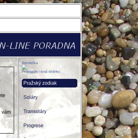
Astroložka
Propagujte i svojí stránku
u
Pražský zodiak
ete
Soláry
Transoláry
ji vám
Progrese