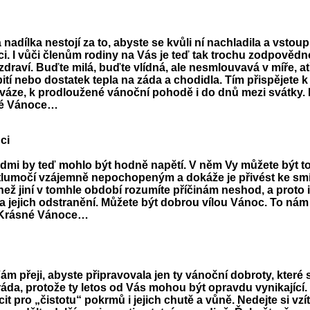
nadílka nestojí za to, abyste se kvůli ní nachladila a vstoup
i. I vůči členům rodiny na Vás je teď tak trochu zodpovědn
 zdraví. Buďte milá, buďte vlídná, ale nesmlouvavá v míře, ať
 pití nebo dostatek tepla na záda a chodidla. Tím přispějete k
váze, k prodloužené vánoční pohodě i do dnů mezi svátky. 
né Vánoce…
ci
lidmi by teď mohlo být hodně napětí. V něm Vy můžete být t
 tlumočí vzájemně nepochopeným a dokáže je přivést ke smí
ež jiní v tomhle období rozumíte příčinám neshod, a proto i
na jejich odstranění. Můžete být dobrou vílou Vánoc. To nám
. Krásné Vánoce…
m přeji, abyste připravovala jen ty vánoční dobroty, které
ráda, protože ty letos od Vás mohou být opravdu vynikající.
cit pro „čistotu“ pokrmů i jejich chutě a vůně. Nedejte si vzít