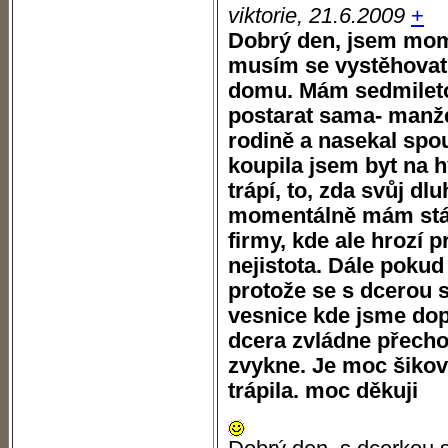
viktorie, 21.6.2009
+
Dobrý den, jsem mom
musím se vystěhovat
domu. Mám sedmileto
postarat sama- manž
rodině a nasekal spou
koupila jsem byt na
trápí, to, zda svůj d
momentálně mám stál
firmy, kde ale hrozí 
nejistota. Dále pokud
protože se s dcerou s
vesnice kde jsme dop
dcera zvládne přechod
zvykne. Je moc šikov
trápila. moc děkuji