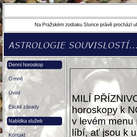
Na Pražském zodiaku Slunce právě prochází ul
Denní horoskop
O mně
Úvod
MILÍ PŘÍZNIV
Etické zásady
horoskopy k N
v levém menu 
Nabídka služeb
líbí, ať jsou k u
Kontakt