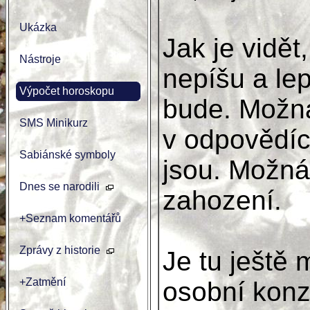
Ukázka
Jak je vidět
Nástroje
nepíšu a lep
Výpočet horoskopu
bude. Možná
SMS Minikurz
v odpovědích
Sabiánské symboly
jsou. Možná
Dnes se narodili
zahození.
+Seznam komentářů
Zprávy z historie
Je tu ještě
+Zatmění
osobní konzu