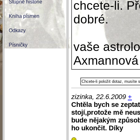
chcete-li. P
Stupně historie
dobré.
Kniha písmen
Odkazy
vaše astrol
Písničky
Axmannová
Chcete-li položit dotaz, musíte
zizinka, 22.6.2009
+
Chtěla bych se zeptat
stojí,protože mě neus
bude nějakým způsobe
ho ukončit. Díky