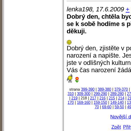
lenka198, 17.6.2009
+
Dobrý den, chtěla byc
se k sobě hodíme s p
děkuji.
Dobrý den, zjistěte v 
narození a napište. Jes
jste v odlišných kultur
Vás čas narození žád
strana
399-390
|
389-380
|
379-370
310
|
309-300
|
299-290
|
289-280
|
27
|
219
| 218 |
217
|
216
|
215
|
214
|
2
170
|
169-160
|
159-150
|
149-140
|
13
70
|
69-60
|
59-50
|
49
Novější 
Zpět
Při