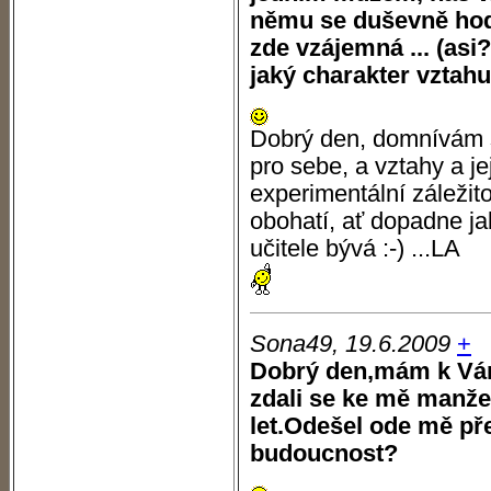
němu se duševně hod
zde vzájemná ... (asi
jaký charakter vztah
Dobrý den, domnívám s
pro sebe, a vztahy a j
experimentální záležit
obohatí, ať dopadne jak
učitele bývá :-) ...LA
Sona49, 19.6.2009
+
Dobrý den,mám k Vám
zdali se ke mě manže
let.Odešel ode mě př
budoucnost?