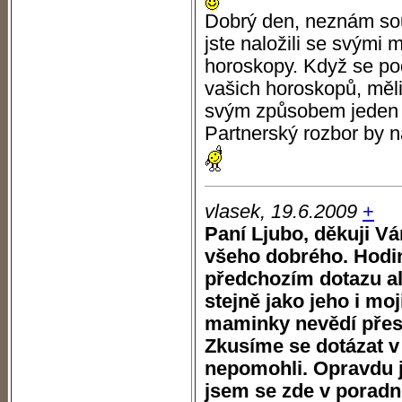
Dobrý den, neznám souv
jste naložili se svými 
horoskopy. Když se po
vašich horoskopů, měli 
svým způsobem jeden d
Partnerský rozbor by n
vlasek, 19.6.2009
+
Paní Ljubo, děkuji Vá
všeho dobrého. Hodin
předchozím dotazu al
stejně jako jeho i mo
maminky nevědí přesně
Zkusíme se dotázat v
nepomohli. Opravdu j
jsem se zde v poradn