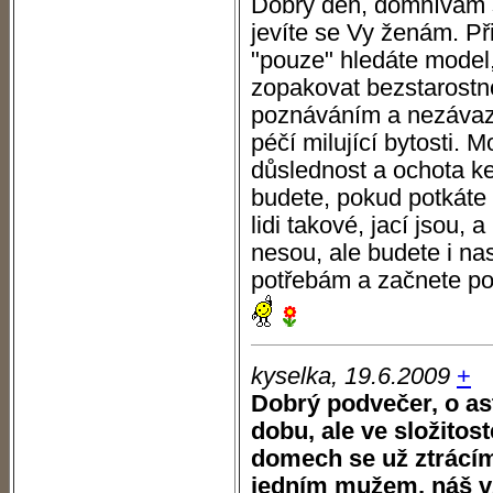
Dobrý den, domnívám s
jevíte se Vy ženám. P
"pouze" hledáte model
zopakovat bezstarostn
poznáváním a nezáva
péčí milující bytosti. 
důslednost a ochota k
budete, pokud potkáte 
lidi takové, jací jsou,
nesou, ale budete i na
potřebám a začnete po
kyselka, 19.6.2009
+
Dobrý podvečer, o ast
dobu, ale ve složito
domech se už ztrác
jedním mužem, náš vz