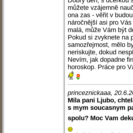
Dobrý den, s dcerkou 
můžete vzájemně naučit,
ona zas - věřit v budo
náročnější asi pro Vás 
malá, může Vám být d
Pokud si zvyknete na p
samozřejmost, mělo by 
neriskujte, dokud nespl
Nevím, jak dopadne fir
horoskop. Práce pro Vá
princeznickaaa, 20.6.
Mila pani Ljubo, chte
s mym soucasnym par
spolu? Moc Vam deku