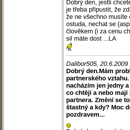
Dobrý den, jestli chcet
je třeba připustit, že 
že ne všechno musíte o
ostuda, nechat se (asp
člověkem (i za cenu ch
sil máte dost ...LA
Dalibor505, 20.6.2009
Dobrý den.Mám probl
partnerského vztahu.
nacházím jen jedny a
co chtějí a nebo mají
partnera. Změní se t
štastný a kdy? Moc d
pozdravem...