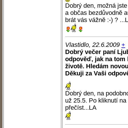
Dobrý den, možná jste 
a občas bezdůvodně aut
brát vás vážně :-) ? ...
Vlastidlo, 22.6.2009
+
Dobrý večer paní Lju
odpověď, jak na tom 
životě. Hledám novou
Děkuji za Vaši odpov
Dobrý den, na podobn
už 25.5. Po kliknutí na
přečíst...LA