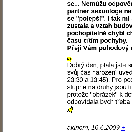
se... Nemůžu odpověď
partner sexuologa nav
se "polepší". I tak mi
zůstala a vztah budov
pochopitelně chybí c
času cítím pochyby.
Přeji Vám pohodový d
Dobrý den, ptala jste s
svůj čas narození uvedl
23:30 a 13:45). Pro p
stupně na druhý jsou t
protože "obrázek" k do
odpovídala bych třeba
akinom, 16.6.2009
+