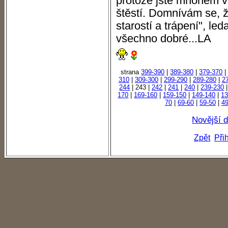
protože jste mnohem ví
štěstí. Domnívám se, že
starostí a trápení", le
všechno dobré...LA
strana
399-390
|
389-380
|
379-370
310
|
309-300
|
299-290
|
289-280
|
2
244
| 243 |
242
|
241
|
240
|
239-230
170
|
169-160
|
159-150
|
149-140
|
13
70
|
69-60
|
59-50
|
49
Novější 
Zpět
Při