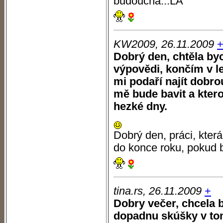
budoucna...LA
KW2009, 26.11.2009
Dobrý den, chtěla byc
výpovědi, končím v led
mi podaří najít dobro
mě bude bavit a kterou
hezké dny.
Dobrý den, práci, která
do konce roku, pokud b
tina.rs, 26.11.2009
+
Dobry večer, chcela 
dopadnu skúšky v tom