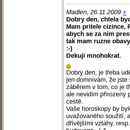
Madlen, 26.11.2009
+
Dobry den, chtela by
Mam pritele cizince, P
abych se za nim pres
tak mam ruzne obavy 
:-)
Dekuji mnohokrat.
Dobrý den, je třeba udě
jen domnívám, že jste 
záběrem v tom, co je t
ale nevidím přirozený 
cestě.
Vaše horoskopy by bylo
uvažovaného soužití, a 
dřívějšími vztahy, resp