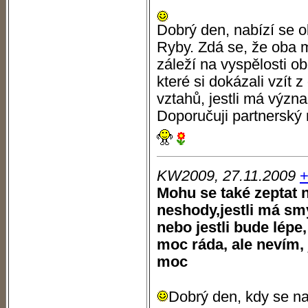
Dobrý den, nabízí se o
Ryby. Zdá se, že oba m
záleží na vyspělosti o
které si dokázali vzít
vztahů, jestli má význ
Doporučuji partnerský 
KW2009, 27.11.2009
Mohu se také zeptat n
neshody,jestli má sm
nebo jestli bude lép
moc ráda, ale nevím, 
moc
Dobrý den, kdy se na