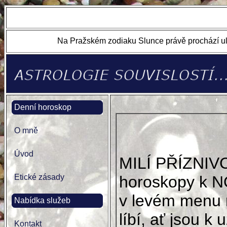
Na Pražském zodiaku Slunce právě prochází ul
Denní horoskop
O mně
Úvod
MILÍ PŘÍZNIV
Etické zásady
horoskopy k N
v levém menu 
Nabídka služeb
líbí, ať jsou k u
Kontakt