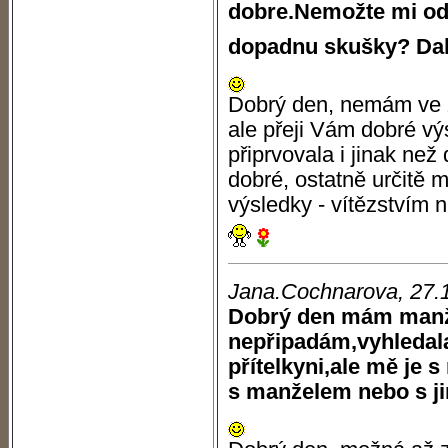
dobre.Nemožte mi od
dopadnu skušky? Da
Dobrý den, nemám ve z
ale přeji Vám dobré výs
připrvovala i jinak než
dobré, ostatně určitě 
výsledky - vítězstvím 
Jana.Cochnarova, 27.
Dobrý den mám manže
nepřipadám,vyhledala
přítelkyni,ale mě je
s manželem nebo s 