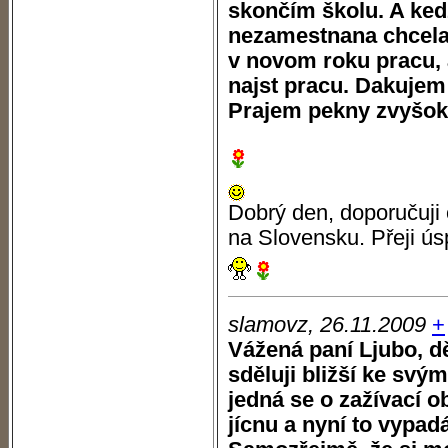
skončím školu. A ke
nezamestnana chcela 
v novom roku pracu, 
najst pracu. Dakujem
Prajem pekny zvyšok
Dobrý den, doporučuji 
na Slovensku. Přeji ús
slamovz, 26.11.2009
+
Vážená paní Ljubo, d
sděluji bližší ke sv
jedná se o zažívací ob
jícnu a nyní to vypad