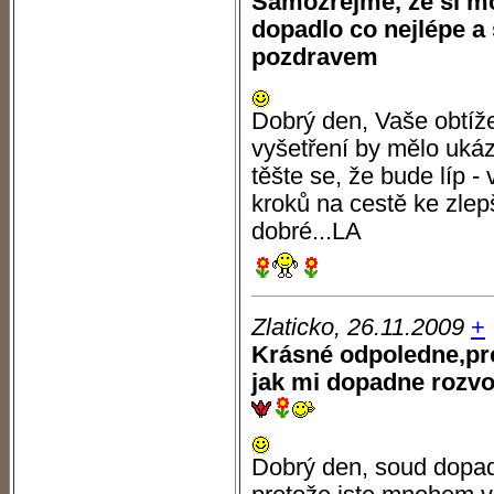
Samozřejmě, že si mo
dopadlo co nejlépe a 
pozdravem
Dobrý den, Vaše obtíž
vyšetření by mělo ukáza
těšte se, že bude líp -
kroků na cestě ke zlep
dobré...LA
Zlaticko, 26.11.2009
+
Krásné odpoledne,pro
jak mi dopadne rozvo
Dobrý den, soud dopadn