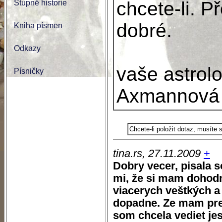
chcete-li. P
Stupně historie
dobré.
Kniha písmen
Odkazy
vaše astrol
Písničky
Axmannová
Chcete-li položit dotaz, musíte
tina.rs, 27.11.2009
+
Dobry vecer, pisala 
mi, že si mam dohodn
viacerych veštkých a
dopadne. Ze mam pre
som chcela vediet jes