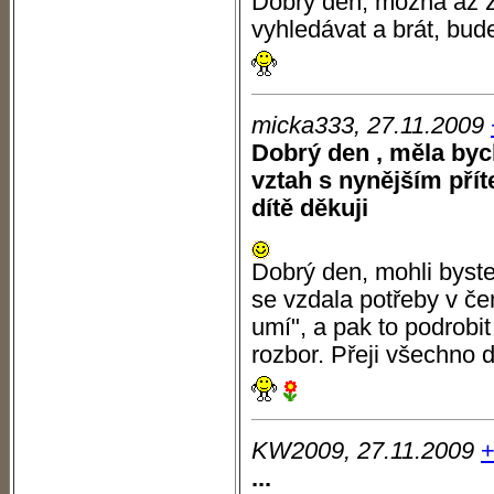
Dobrý den, možná až z
vyhledávat a brát, bude
micka333, 27.11.2009
Dobrý den , měla byc
vztah s nynějším přít
dítě děkuji
Dobrý den, mohli byste
se vzdala potřeby v č
umí", a pak to podrobit 
rozbor. Přeji všechno 
KW2009, 27.11.2009
...