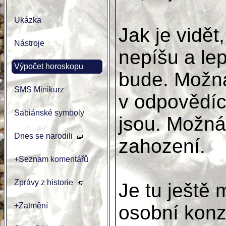
Ukázka
Jak je vidět
Nástroje
nepíšu a lep
Výpočet horoskopu
bude. Možná
SMS Minikurz
v odpovědích
Sabiánské symboly
jsou. Možná
Dnes se narodili
zahození.
+Seznam komentářů
Zprávy z historie
Je tu ještě
+Zatmění
osobní konzu